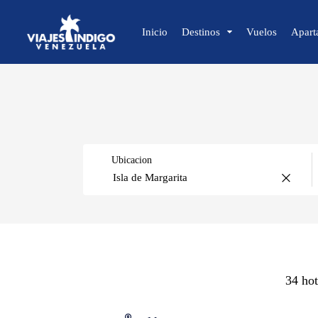
Inicio
Destinos
Vuelos
Apart
🔍 Sol y Playa
🌴 Margarita
🌴 Coche
Ubicacion
🌴 Cubagua
🌴 Los Roques
🌴 Anzoátegui
🌴 Mochima
Caracas
🌴 Morrocoy
🌴 Península de Paria
34 hot
Isla de Margarita