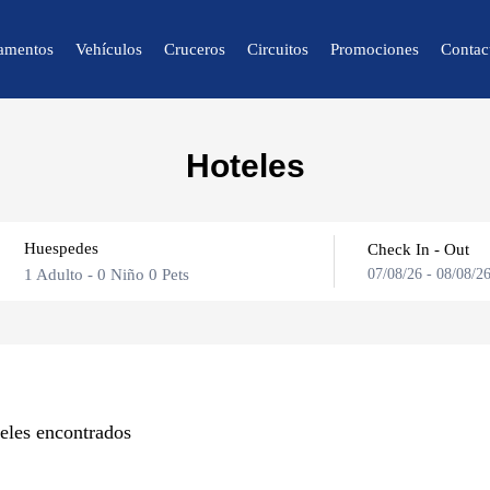
amentos
Vehículos
Cruceros
Circuitos
Promociones
Contac
🔍 Naturaleza y
Hoteles
Ciudad
🌴 Caracas
Huespedes
🌴 Mérida
Check In - Out
1 Adulto
-
0 Niño
0 Pets
07/08/26
-
08/08/2
🌴 Canaima
🌴 Delta del Orinoco
🌴 Colonia Tovar
Adultos
🌴 Catatumbo
eles encontrados
Niños