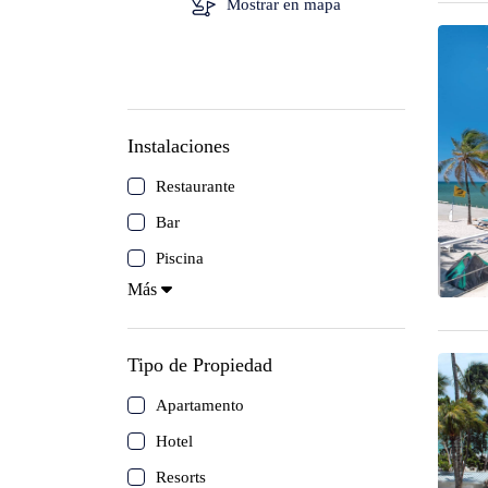
Mostrar en mapa
Isla de Coche
Canaima
Los Roques
Instalaciones
Mérida
Restaurante
Bar
Morrocoy
Piscina
Más
Isla de Cubagua
Circuitos
Tipo de Propiedad
Apartamento
Delta del Orinoco
Hotel
Resorts
Mochima