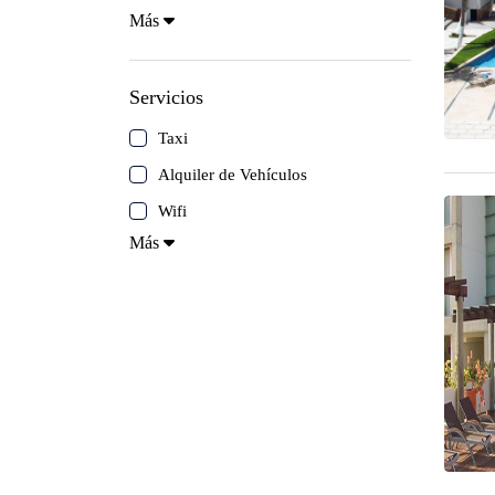
Más
Península de Paria
Servicios
Anzoátegui
Taxi
Colonia Tovar
Alquiler de Vehículos
Wifi
Catatumbo
Más