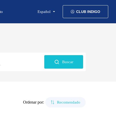
to
Español
CLUB INDIGO
Buscar
6
Ordenar por:
Recomendado