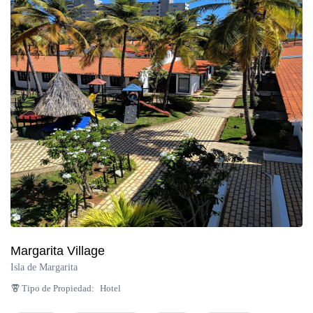
Península de Paria
Anzoátegui
Colonia Tovar
Catatumbo
Margarita Village
Isla de Margarita
Tipo de Propiedad:
Hotel