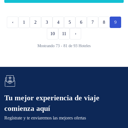
‹
1
2
3
4
5
6
7
8
9
10
11
›
Mostrando 73 - 81 de 93 Hoteles
Tu mejor experiencia de viaje
comienza aquí
Regístrate y te enviaremos las mejores ofertas