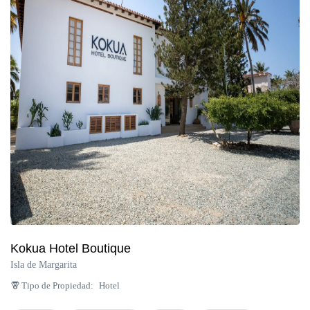
Península de Paria
Anzoátegui
Colonia Tovar
Catatumbo
Kokua Hotel Boutique
Isla de Margarita
Tipo de Propiedad:
Hotel