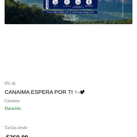
Delta del Orinoco
Mochima
Península de Paria
Anzoátegui
Colonia Tovar
0% de
Catatumbo
CANAIMA ESPERA POR TI ✨🏕
Canaima
Duración:
Tarifas desde