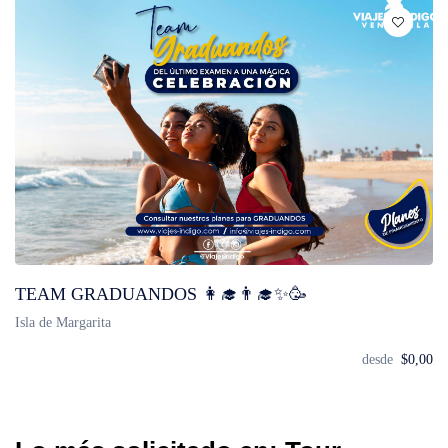
TEAM GRADUANDOS 👩‍🎓👨‍🎓✨🥳
Isla de Margarita
desde
$0,00