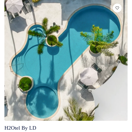
H2Otel By LD