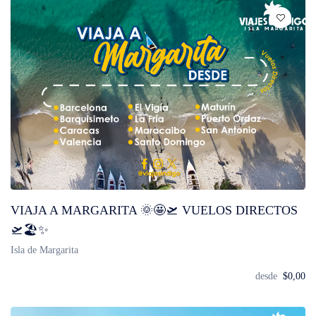
VIAJA A MARGARITA 🌞🤩🛫 VUELOS DIRECTOS
🛫🏖️✨
Isla de Margarita
desde
$0,00