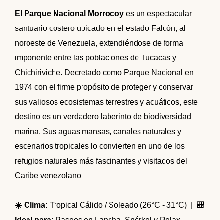
🌴 Mochima
🌴 Catatumbo
El Parque Nacional Morrocoy
es un espectacular
🌴 Morrocoy
Promociones
santuario costero ubicado en el estado Falcón, al
🌴 Península de Paria
noroeste de Venezuela, extendiéndose de forma
Contacto
imponente entre las poblaciones de Tucacas y
Chichiriviche. Decretado como Parque Nacional en
1974 con el firme propósito de proteger y conservar
sus valiosos ecosistemas terrestres y acuáticos, este
destino es un verdadero laberinto de biodiversidad
marina. Sus aguas mansas, canales naturales y
escenarios tropicales lo convierten en uno de los
refugios naturales más fascinantes y visitados del
Caribe venezolano.
☀️ Clima:
Tropical Cálido / Soleado (26°C - 31°C) |
🎒
Ideal para:
Paseos en Lancha, Snórkel y Relax