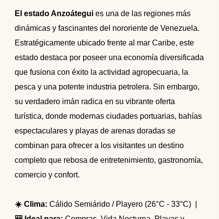
🌴 Mochima
🌴 Catatumbo
El estado Anzoátegui
es una de las regiones más
🌴 Morrocoy
Promociones
dinámicas y fascinantes del nororiente de Venezuela.
🌴 Península de Paria
Estratégicamente ubicado frente al mar Caribe, este
Contacto
estado destaca por poseer una economía diversificada
que fusiona con éxito la actividad agropecuaria, la
pesca y una potente industria petrolera. Sin embargo,
su verdadero imán radica en su vibrante oferta
turística, donde modernas ciudades portuarias, bahías
espectaculares y playas de arenas doradas se
combinan para ofrecer a los visitantes un destino
completo que rebosa de entretenimiento, gastronomía,
comercio y confort.
☀️ Clima:
Cálido Semiárido / Playero (26°C - 33°C) |
🎒 Ideal para:
Compras, Vida Nocturna, Playas y