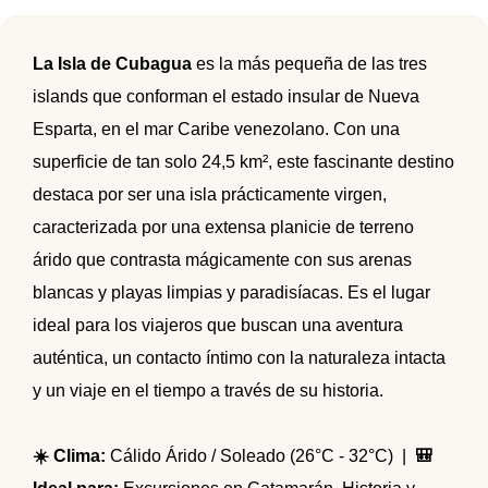
🌴 Mochima
🌴 Catatumbo
🌴 Morrocoy
Promociones
La Isla de Cubagua
es la más pequeña de las tres
🌴 Península de Paria
islands que conforman el estado insular de Nueva
Contacto
Esparta, en el mar Caribe venezolano. Con una
superficie de tan solo 24,5 km², este fascinante destino
destaca por ser una isla prácticamente virgen,
caracterizada por una extensa planicie de terreno
árido que contrasta mágicamente con sus arenas
blancas y playas limpias y paradisíacas. Es el lugar
ideal para los viajeros que buscan una aventura
auténtica, un contacto íntimo con la naturaleza intacta
y un viaje en el tiempo a través de su historia.
☀️ Clima:
Cálido Árido / Soleado (26°C - 32°C) |
🎒