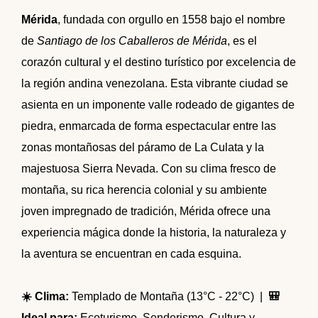
🌴 Mochima
🌴 Catatumbo
Mérida
, fundada con orgullo en 1558 bajo el nombre
🌴 Morrocoy
Promociones
de
Santiago de los Caballeros de Mérida
, es el
🌴 Península de Paria
corazón cultural y el destino turístico por excelencia de
Contacto
la región andina venezolana. Esta vibrante ciudad se
asienta en un imponente valle rodeado de gigantes de
piedra, enmarcada de forma espectacular entre las
zonas montañosas del páramo de La Culata y la
majestuosa Sierra Nevada. Con su clima fresco de
montaña, su rica herencia colonial y su ambiente
joven impregnado de tradición, Mérida ofrece una
experiencia mágica donde la historia, la naturaleza y
la aventura se encuentran en cada esquina.
☀️ Clima:
Templado de Montaña (13°C - 22°C) |
🎒
Ideal para:
Ecoturismo, Senderismo, Cultura y