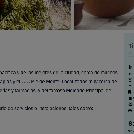
T
H
I
pacífica y de las mejores de la ciudad, cerca de muchos
R
B
apias y el C.C Pie de Monte. Localizados muy cerca de
P
rías y farmacias, y del famoso Mercado Principal de
Sa
A
rie de servicios e instalaciones, tales como:
E
S
W