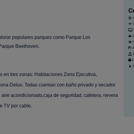
C
A
W
C
xplorar populares parques como Parque Los
N
 Parque Beethoven.
A
S
C
A
as en tres zonas: Habitaciones Zona Ejecutiva,
Zona Delux. Todas cuentan con baño privado y secador
e aire acondicionado,caja de seguridad, cafetera, nevera
de TV por cable.