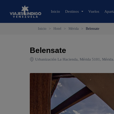
Inicio
Destinos
Vuelos
Apart
Inicio
>
Hotel
>
Mérida
>
Belensate
🔍 Sol y Playa
🌴 Margarita
Belensate
🌴 Coche
🌴 Cubagua
Urbanización La Hacienda, Mérida 5101, Mérida
🌴 Los Roques
🌴 Anzoátegui
🌴 Mochima
🌴 Morrocoy
🌴 Península de Paria