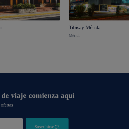
i
Tibisay Mérida
Mérida
 de viaje comienza aquí
 ofertas
Suscribirse