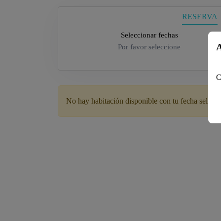
RESERVA
Seleccionar fechas
A
Por favor seleccione
C
No hay habitación disponible con tu fecha selecc