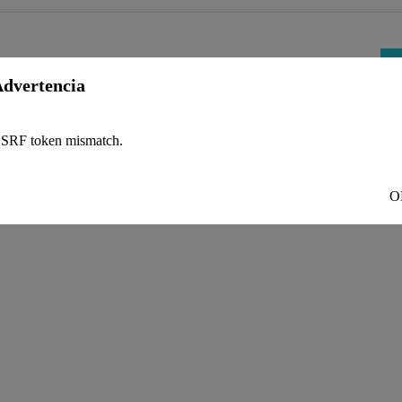
Huésped
dvertencia
1
adultos -
0
niño
SRF token mismatch.
Adultos
ionada.
O
Niños