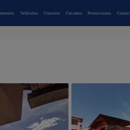
amentos
Vehículos
Cruceros
Circuitos
Promociones
Contac
🔍 Naturaleza y
Ciudad
🌴 Caracas
🌴 Mérida
.
🌴 Canaima
🌴 Delta del Orinoco
🌴 Colonia Tovar
🌴 Catatumbo