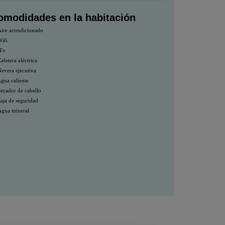
omodidades en la habitación
ire acondicionado
ifi
Tv
afetera eléctrica
evera ejecutiva
gua caliente
ecador de cabello
aja de seguridad
gua mineral