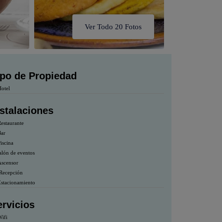
Ver Todo 20 Fotos
ipo de Propiedad
otel
nstalaciones
estaurante
ar
iscina
lón de eventos
scensor
Recepción
stacionamiento
ervicios
ifi