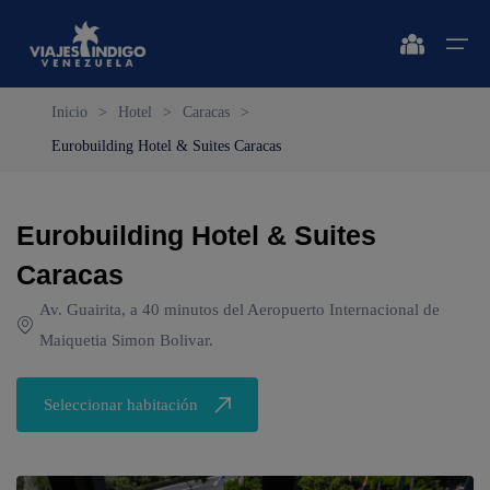
Inicio
>
Hotel
>
Caracas
>
Eurobuilding Hotel & Suites Caracas
Inicio
Destinos
Destinos
🔍 Sol y Playa
🔍 Naturaleza y Ciudad
Eurobuilding Hotel & Suites
Vuelos
Caracas
🔍 Sol y Playa
🌴 Margarita
🌴 Caracas
Av. Guairita, a 40 minutos del Aeropuerto Internacional de
🌴 Coche
🔍 Naturaleza y Ciudad
🌴 Mérida
Apartamentos
Maiquetia Simon Bolivar.
🌴 Cubagua
🌴 Canaima
Vehículos
🌴 Los Roques
🌴 Delta del Orinoco
Seleccionar habitación
Cruceros
🌴 Anzoátegui
🌴 Colonia Tovar
Circuitos