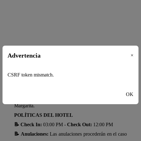
Advertencia
×
CSRF token mismatch.
Dirección:
OK
Playa Puerto Viejo, Valle de Pedro González, Isla de
Margarita.
POLÍTICAS DEL HOTEL
📝 Check In:
03:00 PM -
Check Out:
12:00 PM
📝 Anulaciones:
Las anulaciones procederán en el caso