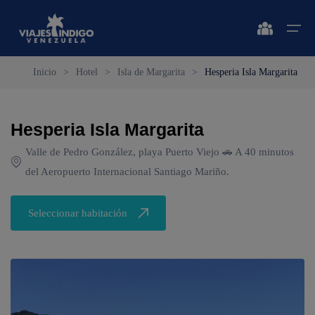
Inicio
>
Hotel
>
Isla de Margarita
>
Hesperia Isla Margarita
Inicio
Hesperia Isla Margarita
Destinos
Destinos
🔍 Sol y Playa
🔍 Naturaleza y Ciudad
Valle de Pedro González, playa Puerto Viejo 🚗 A 40 minutos
Vuelos
del Aeropuerto Internacional Santiago Mariño.
🔍 Sol y Playa
🌴 Margarita
🌴 Caracas
🌴 Coche
🔍 Naturaleza y Ciudad
🌴 Mérida
Apartamentos
Seleccionar habitación
🌴 Cubagua
🌴 Canaima
Vehículos
🌴 Los Roques
🌴 Delta del Orinoco
Cruceros
🌴 Anzoátegui
🌴 Colonia Tovar
Circuitos