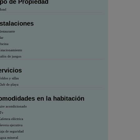
ipo de Propiedad
otel
nstalaciones
estaurante
ar
iscina
stacionamiento
alón de juegos
ervicios
oldos y sillas
lub de playa
omodidades en la habitación
ire acondicionado
Tv
afetera eléctrica
evera ejecutiva
aja de seguridad
gua mineral