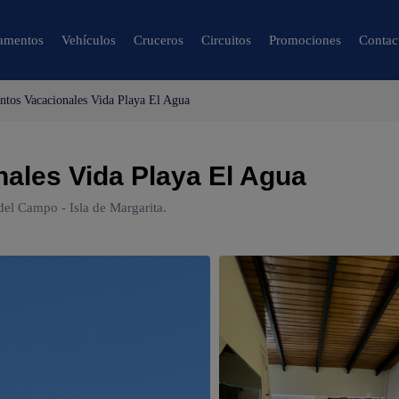
amentos
Vehículos
Cruceros
Circuitos
Promociones
Contac
tos Vacacionales Vida Playa El Agua
🔍 Naturaleza y
Ciudad
ales Vida Playa El Agua
🌴 Caracas
🌴 Mérida
el Campo - Isla de Margarita.
🌴 Canaima
🌴 Delta del Orinoco
🌴 Colonia Tovar
🌴 Catatumbo