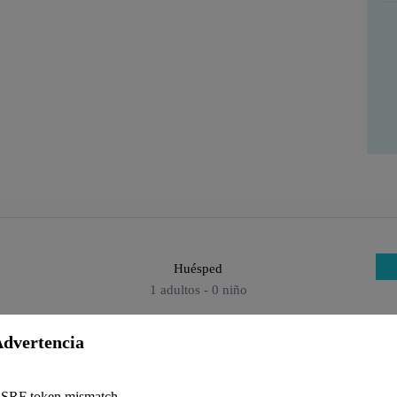
Huésped
1
adultos -
0
niño
dvertencia
Adultos
ionada.
SRF token mismatch.