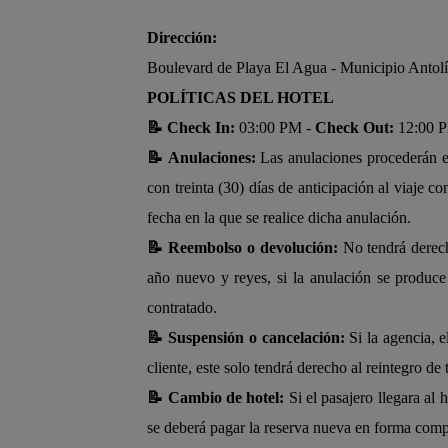
Dirección:
Boulevard de Playa El Agua - Municipio Antolí
POLÍTICAS DEL HOTEL
📝 Check In:
03:00 PM -
Check Out:
12:00 
📝 Anulaciones:
Las anulaciones procederán en 
con treinta (30) días de anticipación al viaje 
fecha en la que se realice dicha anulación.
📝 Reembolso o devolución:
No tendrá derech
año nuevo y reyes, si la anulación se produce
contratado.
📝 Suspensión o cancelación:
Si la agencia, e
cliente, este solo tendrá derecho al reintegro d
📝 Cambio de hotel:
Si el pasajero llegara al 
se deberá pagar la reserva nueva en forma comple