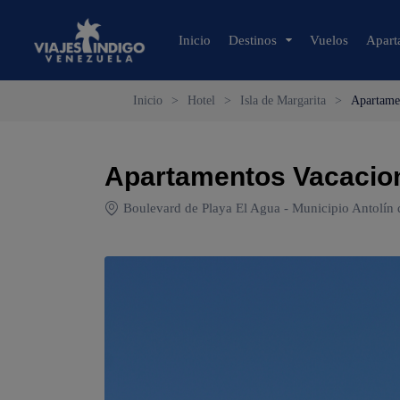
Inicio
Destinos
Vuelos
Apart
Inicio
>
Hotel
>
Isla de Margarita
>
Apartamen
🔍 Sol y Playa
🌴 Margarita
Apartamentos Vacacion
🌴 Coche
🌴 Cubagua
Boulevard de Playa El Agua - Municipio Antolín d
🌴 Los Roques
🌴 Anzoátegui
🌴 Mochima
🌴 Morrocoy
🌴 Península de Paria