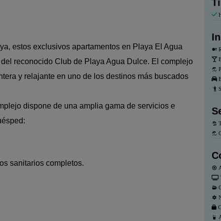
T
H
I
laya, estos exclusivos apartamentos en Playa El Agua
R
B
do del reconocido Club de Playa Agua Dulce. El complejo
P
ntera y relajante en uno de los destinos más buscados
E
S
complejo dispone de una amplia gama de servicios e
S
uésped:
T
C
C
ios sanitarios completos.
A
C
N
C
A