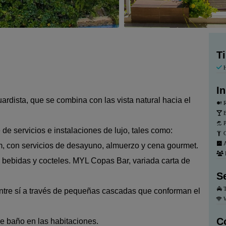
T
H
I
ardista, que se combina con las vista natural hacia el
R
B
P
 de servicios e instalaciones de lujo, tales como:
G
A
, con servicios de desayuno, almuerzo y cena gourmet.
s, bebidas y cocteles. MYL Copas Bar, variada carta de
S
T
ntre sí a través de pequeñas cascadas que conforman el
W
C
 de baño en las habitaciones.