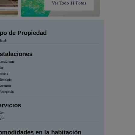
Ver Todo 11 Fotos
ipo de Propiedad
otel
nstalaciones
estaurante
ar
iscina
imnasio
scensor
Recepción
ervicios
axi
ifi
omodidades en la habitación