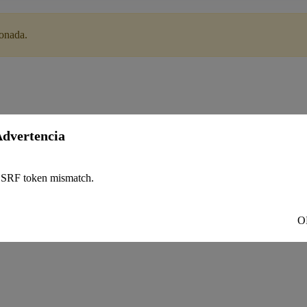
Adultos
ionada.
Niños
dvertencia
SRF token mismatch.
O