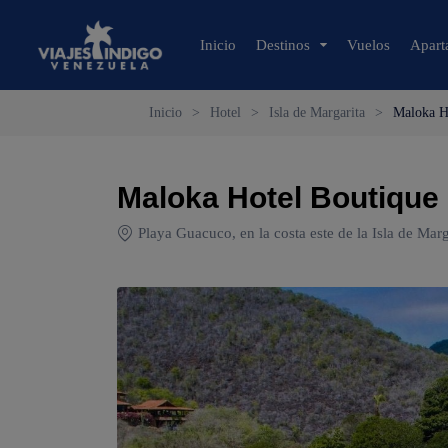
Inicio
Destinos
Vuelos
Apart
Inicio
>
Hotel
>
Isla de Margarita
>
Maloka H
🔍 Sol y Playa
🌴 Margarita
Maloka Hotel Boutique
🌴 Coche
🌴 Cubagua
Playa Guacuco, en la costa este de la Isla de Mar
🌴 Los Roques
🌴 Anzoátegui
🌴 Mochima
🌴 Morrocoy
🌴 Península de Paria