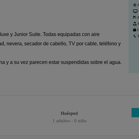
A
A
S
C
luxe y Junior Suite. Todas equipadas con aire
T
d, nevera, secador de cabello, TV por cable, teléfono y
na y a su vez parecen estar suspendidas sobre el agua.
Huésped
1
adultos -
0
niño