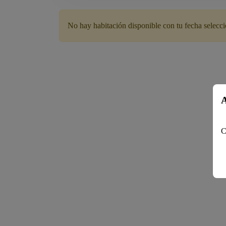
No hay habitación disponible con tu fecha selecc
A
C