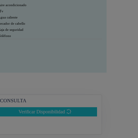
ire acondicionado
Tv
gua caliente
ecador de cabello
aja de seguridad
eléfono
CONSULTA
Verificar Disponibilidad