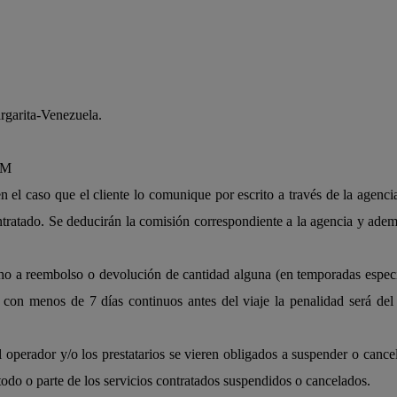
argarita-Venezuela.
PM
el caso que el cliente lo comunique por escrito a través de la agencia
contratado. Se deducirán la comisión correspondiente a la agencia y adem
o a reembolso o devolución de cantidad alguna (en temporadas específ
 con menos de 7 días continuos antes del viaje la penalidad será del
l operador y/o los prestatarios se vieren obligados a suspender o cancel
e todo o parte de los servicios contratados suspendidos o cancelados.