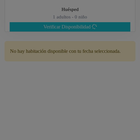
Huésped
1
adultos -
0
niño
Verificar Disponibilidad
Adultos
No hay habitación disponible con tu fecha seleccionada.
Niños