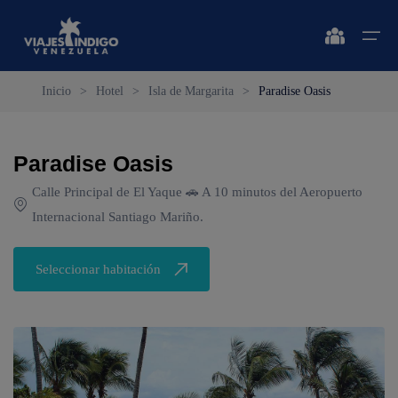
Inicio
>
Hotel
>
Isla de Margarita
>
Paradise Oasis
Inicio
Paradise Oasis
Destinos
Destinos
🔍 Sol y Playa
🔍 Naturaleza y Ciudad
Calle Principal de El Yaque 🚗 A 10 minutos del Aeropuerto
Vuelos
Internacional Santiago Mariño.
🔍 Sol y Playa
🌴 Margarita
🌴 Caracas
🌴 Coche
🔍 Naturaleza y Ciudad
🌴 Mérida
Apartamentos
Seleccionar habitación
🌴 Cubagua
🌴 Canaima
Vehículos
🌴 Los Roques
🌴 Delta del Orinoco
Cruceros
🌴 Anzoátegui
🌴 Colonia Tovar
Circuitos