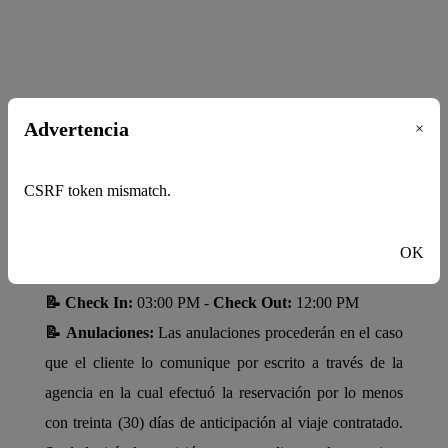
Advertencia
×
CSRF token mismatch.
Dirección:
Playa El Yaque - Isla de Margarita.
OK
POLÍTICAS DEL HOTEL
📝 Check In:
03:00 PM -
Check Out:
12:00 PM
📝 Anulaciones:
Las anulaciones procederán en el caso
que el cliente lo comunique por escrito a través de la
agencia en la cual efectuó la reservación por lo menos
con treinta (30) días de anticipación al viaje contratado.