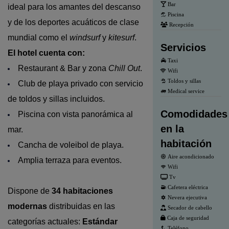
Bar
ideal para los amantes del descanso
Piscina
y de los deportes acuáticos de clase
Recepción
mundial como el
windsurf
y
kitesurf
.
Servicios
El hotel cuenta con:
Taxi
Restaurant & Bar y zona
Chill Out
.
Wifi
Toldos y sillas
Club de playa privado con servicio
Medical service
de toldos y sillas incluidos.
Comodidades
Piscina con vista panorámica al
en la
mar.
habitación
Cancha de voleibol de playa.
Aire acondicionado
Amplia terraza para eventos.
Wifi
Tv
Cafetera eléctrica
Dispone de
34 habitaciones
Nevera ejecutiva
modernas
distribuidas en las
Secador de cabello
Caja de seguridad
categorías actuales:
Estándar
Teléfono