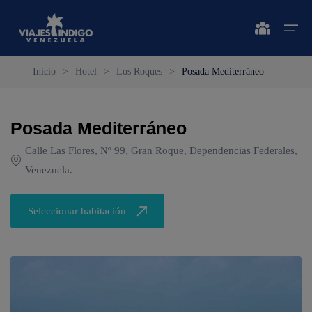
Inicio
>
Hotel
>
Los Roques
>
Posada Mediterráneo
Inicio
Posada Mediterráneo
Destinos
Destinos
🔍 Sol y Playa
🔍 Naturaleza y Ciudad
Calle Las Flores, Nº 99, Gran Roque, Dependencias Federales,
Vuelos
Venezuela.
🔍 Sol y Playa
🌴 Margarita
🌴 Caracas
🌴 Coche
🔍 Naturaleza y Ciudad
🌴 Mérida
Apartamentos
Seleccionar habitación
🌴 Cubagua
🌴 Canaima
Vehículos
🌴 Los Roques
🌴 Delta del Orinoco
Cruceros
🌴 Anzoátegui
🌴 Colonia Tovar
Circuitos