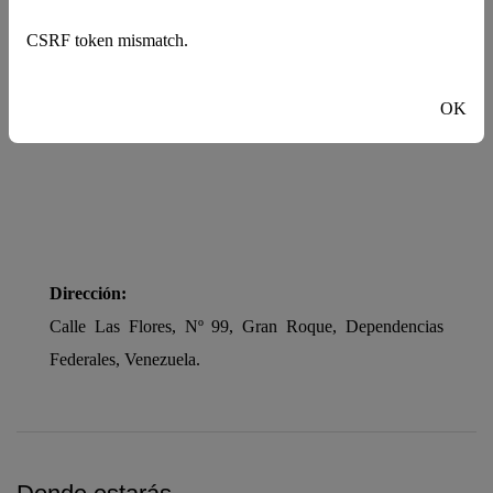
CSRF token mismatch.
OK
Dirección:
Calle Las Flores, Nº 99, Gran Roque, Dependencias
Federales, Venezuela.