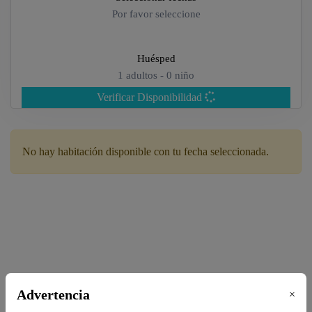
Por favor seleccione
Huésped
1
adultos -
0
niño
Verificar Disponibilidad
Adultos
No hay habitación disponible con tu fecha seleccionada.
Niños
Advertencia
×