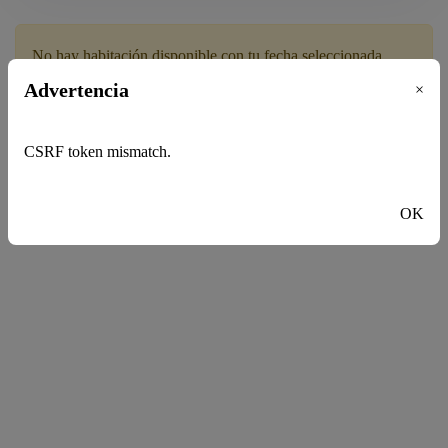
Adultos
No hay habitación disponible con tu fecha seleccionada.
Advertencia
×
Niños
CSRF token mismatch.
OK