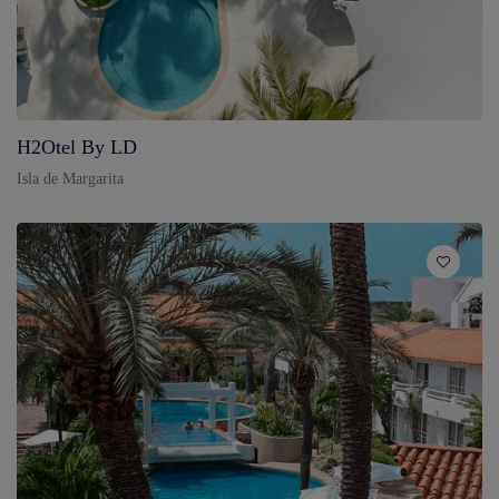
H2Otel By LD
Isla de Margarita