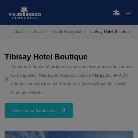
Inicio
>
Hotel
>
Isla de Margarita
>
Tibisay Hotel Boutique
Inicio
Tibisay Hotel Boutique
Destinos
Destinos
🔍 Sol y Playa
🔍 Naturaleza y Ciudad
Avenida Aldonza Manrique (a pocos metros antes de la entrada
Vuelos
de Pampatar), Municipio Maneiro, Isla de Margarita. 🚗 A 30
🔍 Sol y Playa
🌴 Margarita
🌴 Caracas
minutos en vehículo del Aeropuerto Internacional del Caribe
🌴 Coche
🔍 Naturaleza y Ciudad
🌴 Mérida
Apartamentos
Santiago Mariño.
🌴 Cubagua
🌴 Canaima
Vehículos
Seleccionar habitación
🌴 Los Roques
🌴 Delta del Orinoco
Cruceros
🌴 Anzoátegui
🌴 Colonia Tovar
Circuitos