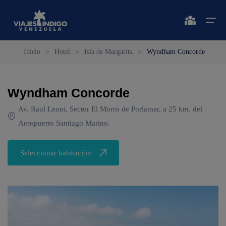
Inicio
>
Hotel
>
Isla de Margarita
>
Wyndham Concorde
Inicio
Wyndham Concorde
Destinos
Destinos
🔍 Sol y Playa
🔍 Naturaleza y Ciudad
Av. Raul Leoni, Sector El Morro de Porlamar, a 25 km. del
Vuelos
Aeropuerto Santiago Marino.
🔍 Sol y Playa
🌴 Margarita
🌴 Caracas
🌴 Coche
🔍 Naturaleza y Ciudad
🌴 Mérida
Apartamentos
Seleccionar habitación
🌴 Cubagua
🌴 Canaima
Vehículos
🌴 Los Roques
🌴 Delta del Orinoco
Cruceros
🌴 Anzoátegui
🌴 Colonia Tovar
Circuitos