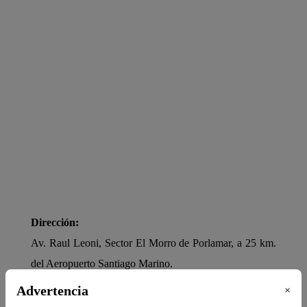
Dirección:
Av. Raul Leoni, Sector El Morro de Porlamar, a 25 km.
del Aeropuerto Santiago Marino.
POLÍTICAS DEL HOTEL
Advertencia
×
📝 Check In:
03:00 PM -
Check Out:
12:00 PM