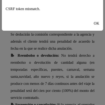
📝 Anulaciones:
Las anulaciones procederán en el caso
CSRF token mismatch.
que el cliente lo comunique por escrito a través de la
agencia en la cual efectuó la reservación por lo menos
OK
con treinta (30) días de anticipación al viaje contratado.
Se deducirán la comisión correspondiente a la agencia y
además el cliente tendrá una penalidad de acuerdo la
fecha en la que se realice dicha anulación.
📝 Reembolso o devolución:
No tendrá derecho a
reembolso o devolución de cantidad alguna (en
temporadas específicas, puentes, carnaval, semana
santa,navidad, año nuevo y reyes, si la anulación se
produce con menos de 7 días continuos antes del viaje la
penalidad será del cien por ciento (100%) del monto del
servicio contratado.
📝 Suspensión o cancelación:
Si la agencia, el operador