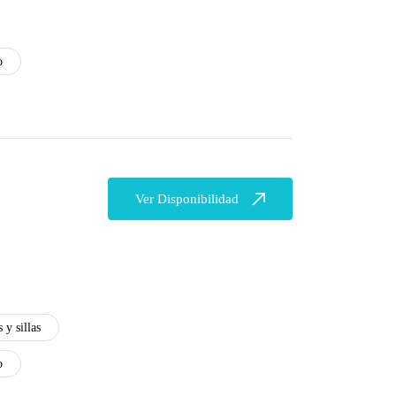
o
Ver Disponibilidad
 y sillas
o