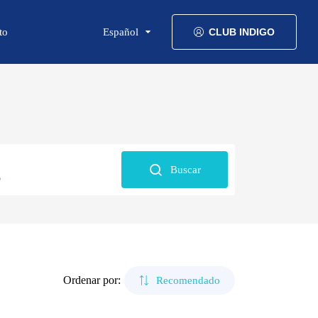
to
Español
CLUB INDIGO
Buscar
6
Ordenar por:
Recomendado