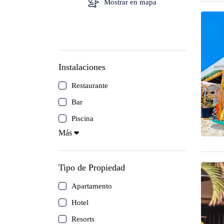
Mostrar en mapa
Isla de Coche
Canaima
Los Roques
Instalaciones
Mérida
Restaurante
Bar
Morrocoy
Piscina
Más
Isla de Cubagua
Circuitos
Tipo de Propiedad
Apartamento
Delta del Orinoco
Hotel
Resorts
Mochima