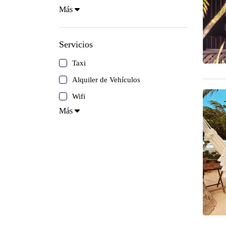
Más
Península de Paria
Servicios
Anzoátegui
Taxi
Colonia Tovar
Alquiler de Vehículos
Wifi
Catatumbo
Más