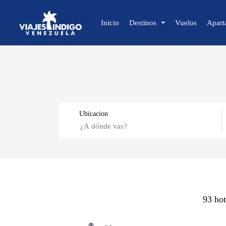
Inicio
Destinos
Vuelos
Apart
🔍 Sol y Playa
🌴 Margarita
🌴 Coche
Ubicacion
🌴 Cubagua
🌴 Los Roques
🌴 Anzoátegui
🌴 Mochima
Caracas
🌴 Morrocoy
🌴 Península de Paria
93 hot
Isla de Margarita