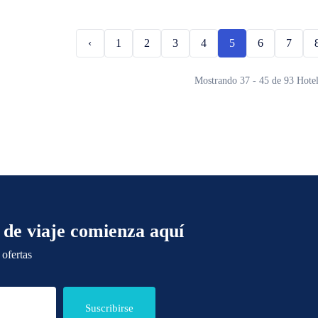
‹
1
2
3
4
5
6
7
Mostrando 37 - 45 de 93 Hotel
 de viaje comienza aquí
 ofertas
Suscribirse