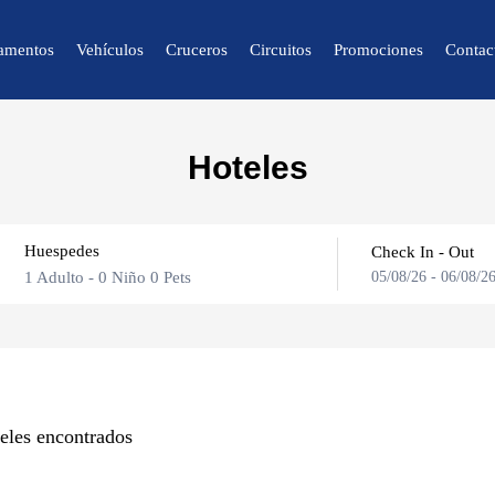
amentos
Vehículos
Cruceros
Circuitos
Promociones
Contac
🔍 Naturaleza y
Hoteles
Ciudad
🌴 Caracas
Huespedes
🌴 Mérida
Check In - Out
1 Adulto
-
0 Niño
0 Pets
05/08/26
-
06/08/2
🌴 Canaima
🌴 Delta del Orinoco
🌴 Colonia Tovar
Adultos
🌴 Catatumbo
eles encontrados
Niños