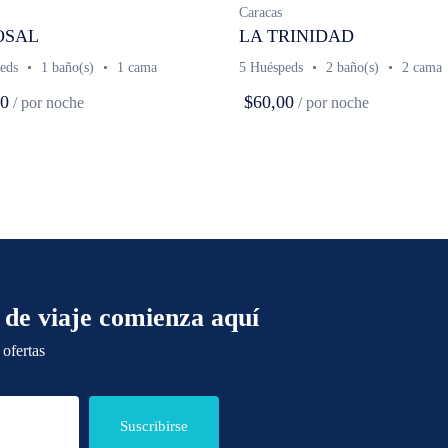
Caracas
OSAL
LA TRINIDAD
eds
1 baño(s)
1 cama
5 Huéspeds
2 baño(s)
2 cama
00
$60,00
/ por noche
/ por noche
 de viaje comienza aquí
 ofertas
Suscribirse