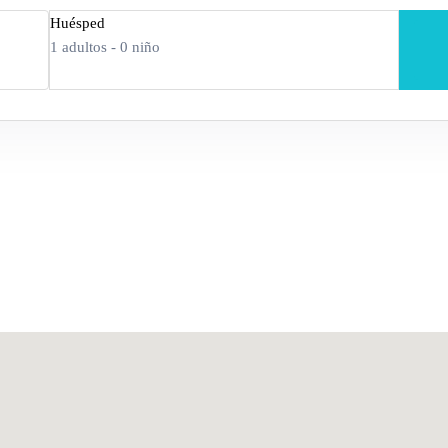
Huésped
1
adultos -
0
niño
Adultos
Edad 12+
Niños
Edad 2–12