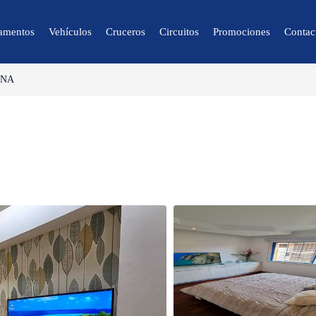
amentos
Vehículos
Cruceros
Circuitos
Promociones
Contac
ANA
🔍 Naturaleza y
Ciudad
🌴 Caracas
🌴 Mérida
🌴 Canaima
🌴 Delta del Orinoco
🌴 Colonia Tovar
🌴 Catatumbo