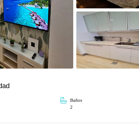
dad
Baños
2