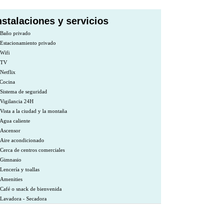
nstalaciones y servicios
Baño privado
Estacionamiento privado
Wifi
TV
Netflix
Cocina
Sistema de seguridad
Vigilancia 24H
Vista a la ciudad y la montaña
Agua caliente
Ascensor
Aire acondicionado
Cerca de centros comerciales
Gimnasio
Lencería y toallas
Amenities
Café o snack de bienvenida
Lavadora - Secadora