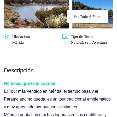
🌴 Mochima
🌴 Catatumbo
🌴 Morrocoy
Promociones
Ver Todo 6 Fotos
🌴 Península de Paria
Contacto
Ubicación:
Tipo de Tour:
Mérida
Naturaleza y Aventura
Descripción
No dejes que te lo cuenten
El Tour más vendido en Mérida, el tiempo pasa y el
Páramo andino queda, es un tour tradicional emblemático
y muy apreciado por nuestros visitantes.
Mérida cuenta con muchas lagunas en sus cordilleras y