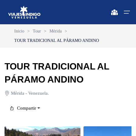
Inicio
>
Tour
>
Mérida
>
TOUR TRADICIONAL AL PÁRAMO ANDINO
Inicio
Destinos
Destinos
🔍 Sol y Playa
🔍 Naturaleza y Ciudad
TOUR TRADICIONAL AL
Vuelos
🔍 Sol y Playa
🌴 Margarita
🌴 Caracas
PÁRAMO ANDINO
🌴 Coche
🔍 Naturaleza y Ciudad
🌴 Mérida
Apartamentos
Mérida - Venezuela.
🌴 Cubagua
🌴 Canaima
Vehículos
Compartir
🌴 Los Roques
🌴 Delta del Orinoco
Cruceros
🌴 Anzoátegui
🌴 Colonia Tovar
Circuitos