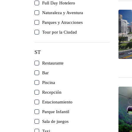
Isla de Coche
Full Day Hotelero
Naturaleza y Aventura
Canaima
Parques y Atracciones
Tour por la Ciudad
Los Roques
Mérida
ST
Restaurante
Isla de Cubagua
Bar
Circuitos
Piscina
Recepción
Delta del Orinoco
Estacionamiento
Parque Infantil
Mochima
Sala de juegos
Anzoátegui
Taxi