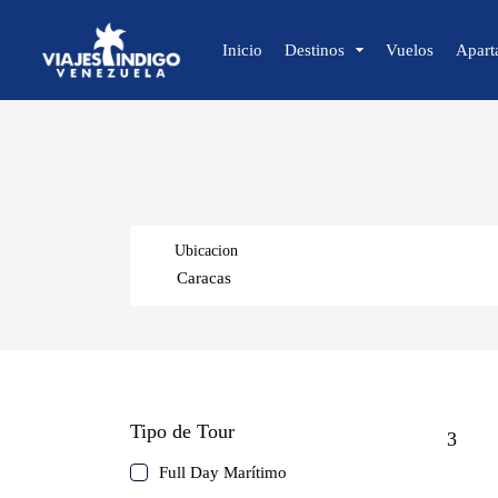
Inicio
Destinos
Vuelos
Apart
🔍 Sol y Playa
🌴 Margarita
🌴 Coche
Ubicacion
🌴 Cubagua
🌴 Los Roques
🌴 Anzoátegui
🌴 Mochima
Caracas
🌴 Morrocoy
Tipo de Tour
🌴 Península de Paria
3
Isla de Margarita
Full Day Marítimo