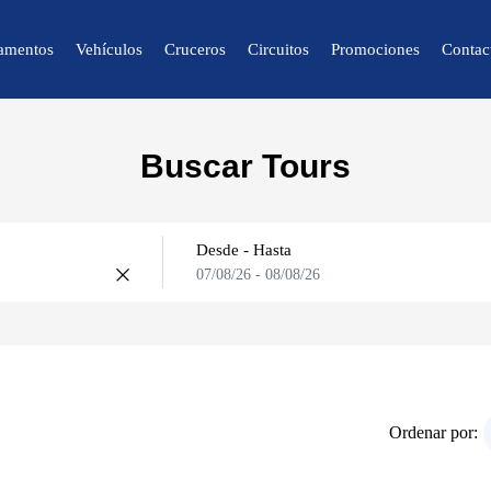
amentos
Vehículos
Cruceros
Circuitos
Promociones
Contac
🔍 Naturaleza y
Buscar Tours
Ciudad
🌴 Caracas
🌴 Mérida
Desde - Hasta
07/08/26
-
08/08/26
🌴 Canaima
🌴 Delta del Orinoco
🌴 Colonia Tovar
🌴 Catatumbo
Ordenar por: