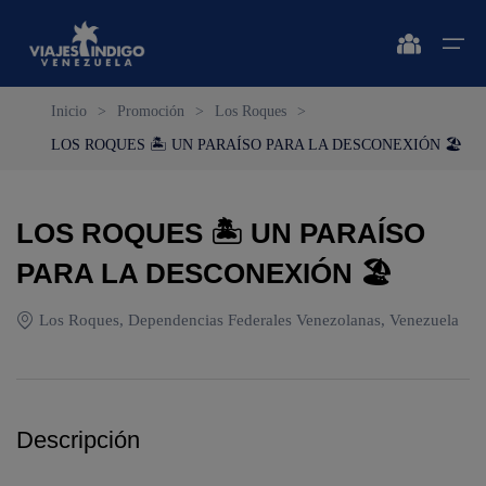
Inicio
>
Promoción
>
Los Roques
>
LOS ROQUES 🏝 UN PARAÍSO PARA LA DESCONEXIÓN 🏖
Inicio
Destinos
Destinos
🔍 Sol y Playa
🔍 Naturaleza y Ciudad
LOS ROQUES 🏝 UN PARAÍSO
Vuelos
PARA LA DESCONEXIÓN 🏖
🔍 Sol y Playa
🌴 Margarita
🌴 Caracas
🌴 Coche
🔍 Naturaleza y Ciudad
🌴 Mérida
Apartamentos
Los Roques, Dependencias Federales Venezolanas, Venezuela
🌴 Cubagua
🌴 Canaima
Vehículos
🌴 Los Roques
🌴 Delta del Orinoco
Cruceros
Descripción
🌴 Anzoátegui
🌴 Colonia Tovar
Circuitos