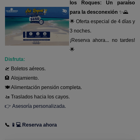
🌴 Mochima
🌴 Catatumbo
los Roques: Un paraíso
para la desconexión
✨🌄
🌴 Morrocoy
Promociones
🌟 Oferta especial de 4 días y
🌴 Península de Paria
Contacto
3 noches.
¡Reserva ahora... no tardes!
🌟
Disfruta:
🛫 Boletos aéreos.
🏨
Alojamiento.
🍽️ Alimentación pensión completa.
🚤 Traslados hacia los cayos.
👉
Asesoría personalizada.
📞
📱💻
Reserva ahora