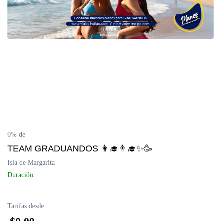
Delta del Orinoco
Mochima
Península de Paria
Anzoátegui
Colonia Tovar
0% de
Catatumbo
TEAM GRADUANDOS 👩‍🎓👨‍🎓✨🥳
Isla de Margarita
Duración:
Tarifas desde