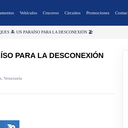
amentos
Vehículos
Cruceros
Circuitos
Promociones
Contac
QUES 🏝 UN PARAÍSO PARA LA DESCONEXIÓN 🏖
🔍 Naturaleza y
Ciudad
AÍSO PARA LA DESCONEXIÓN
🌴 Caracas
🌴 Mérida
🌴 Canaima
s, Venezuela
🌴 Delta del Orinoco
🌴 Colonia Tovar
🌴 Catatumbo