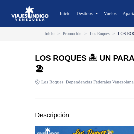
Inicio
Destinos
Vuelos
Apart
Inicio
>
Promoción
>
Los Roques
>
LOS RO
🔍 Sol y Playa
🌴 Margarita
LOS ROQUES 🏝 UN PAR
🌴 Coche
🏖
🌴 Cubagua
🌴 Los Roques
Los Roques, Dependencias Federales Venezolana
🌴 Anzoátegui
🌴 Mochima
🌴 Morrocoy
Descripción
🌴 Península de Paria