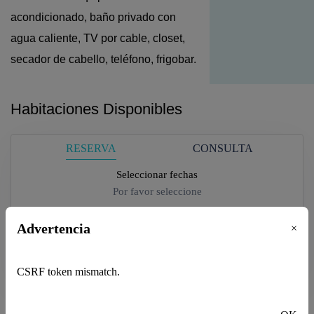
acondicionado, baño privado con
agua caliente, TV por cable, closet,
secador de cabello, teléfono, frigobar.
Habitaciones Disponibles
RESERVA
CONSULTA
Seleccionar fechas
Por favor seleccione
Advertencia
×
Huésped
1
adultos -
0
niño
CSRF token mismatch.
Verificar Disponibilidad
Adultos