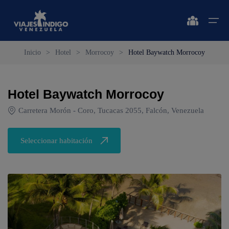
Inicio
>
Hotel
>
Morrocoy
>
Hotel Baywatch Morrocoy
Inicio
Hotel Baywatch Morrocoy
Destinos
Destinos
🔍 Sol y Playa
🔍 Naturaleza y Ciudad
Carretera Morón - Coro, Tucacas 2055, Falcón, Venezuela
Vuelos
🔍 Sol y Playa
🌴 Margarita
🌴 Caracas
Seleccionar habitación
🌴 Coche
🔍 Naturaleza y Ciudad
🌴 Mérida
Apartamentos
🌴 Cubagua
🌴 Canaima
Vehículos
🌴 Los Roques
🌴 Delta del Orinoco
Cruceros
🌴 Anzoátegui
🌴 Colonia Tovar
Circuitos