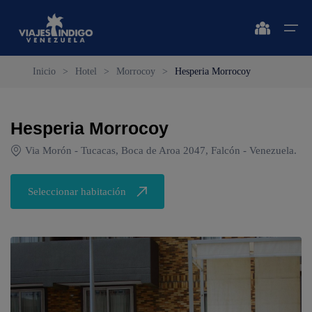
Inicio
>
Hotel
>
Morrocoy
>
Hesperia Morrocoy
Inicio
Hesperia Morrocoy
Destinos
Destinos
🔍 Sol y Playa
🔍 Naturaleza y Ciudad
Via Morón - Tucacas, Boca de Aroa 2047, Falcón - Venezuela.
Vuelos
🔍 Sol y Playa
🌴 Margarita
🌴 Caracas
Seleccionar habitación
🌴 Coche
🔍 Naturaleza y Ciudad
🌴 Mérida
Apartamentos
🌴 Cubagua
🌴 Canaima
Vehículos
🌴 Los Roques
🌴 Delta del Orinoco
Cruceros
🌴 Anzoátegui
🌴 Colonia Tovar
Circuitos