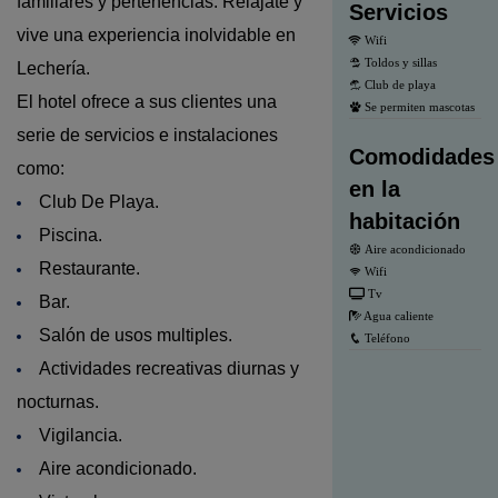
familiares y pertenencia
s. Relájate y
Servicios
vive una experiencia inolvidable en
Wifi
Toldos y sillas
Lechería.
Club de playa
El hotel ofrece a sus clientes una
Se permiten mascotas
serie de servicios e instalaciones
Comodidades
como:
en la
Club De Playa.
habitación
Piscina.
Aire acondicionado
Restaurante.
Wifi
Tv
Bar.
Agua caliente
Salón de usos multiples.
Teléfono
Actividades recreativas diurnas y
nocturnas.
Vigilancia.
Aire acondicionado.