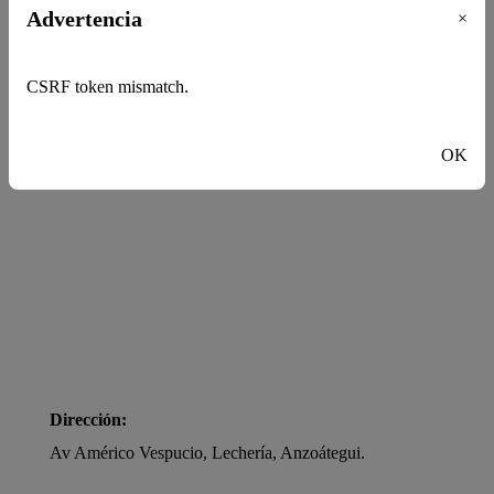
Advertencia
×
CSRF token mismatch.
OK
Dirección:
Av Américo Vespucio, Lechería, Anzoátegui.