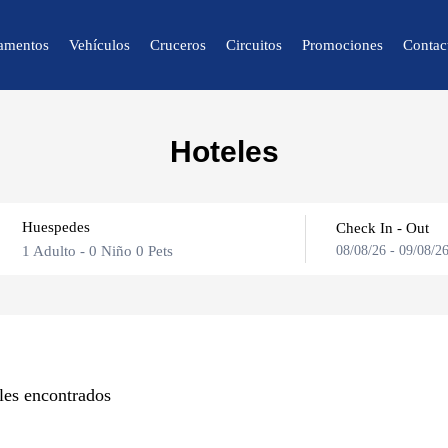
amentos
Vehículos
Cruceros
Circuitos
Promociones
Contac
🔍 Naturaleza y
Hoteles
Ciudad
🌴 Caracas
Huespedes
🌴 Mérida
Check In - Out
1 Adulto
-
0 Niño
0 Pets
08/08/26
-
09/08/2
🌴 Canaima
🌴 Delta del Orinoco
🌴 Colonia Tovar
Adultos
🌴 Catatumbo
les encontrados
Niños