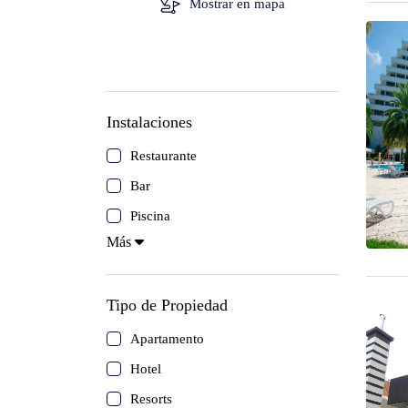
Mostrar en mapa
Isla de Coche
Canaima
Los Roques
Instalaciones
Mérida
Restaurante
Bar
Morrocoy
Piscina
Más
Isla de Cubagua
Circuitos
Tipo de Propiedad
Apartamento
Delta del Orinoco
Hotel
Resorts
Mochima