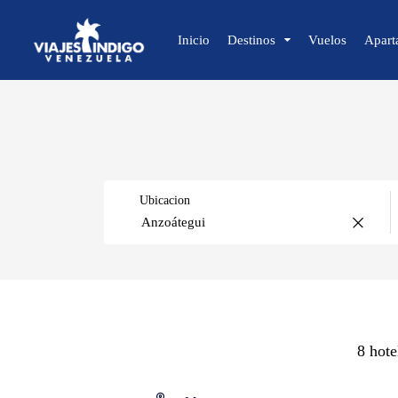
Inicio
Destinos
Vuelos
Apart
🔍 Sol y Playa
🌴 Margarita
🌴 Coche
Ubicacion
🌴 Cubagua
🌴 Los Roques
🌴 Anzoátegui
🌴 Mochima
Caracas
🌴 Morrocoy
🌴 Península de Paria
8 hote
Isla de Margarita