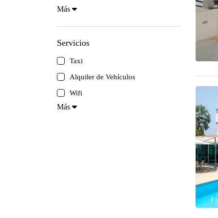
Más
Península de Paria
Servicios
Anzoátegui
Taxi
Colonia Tovar
Alquiler de Vehículos
Wifi
Catatumbo
Más