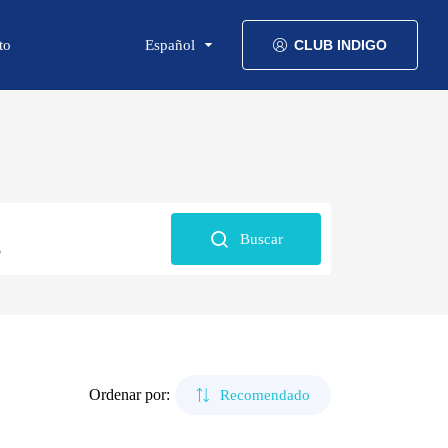
to
Español
CLUB INDIGO
Buscar
6
Ordenar por:
Recomendado