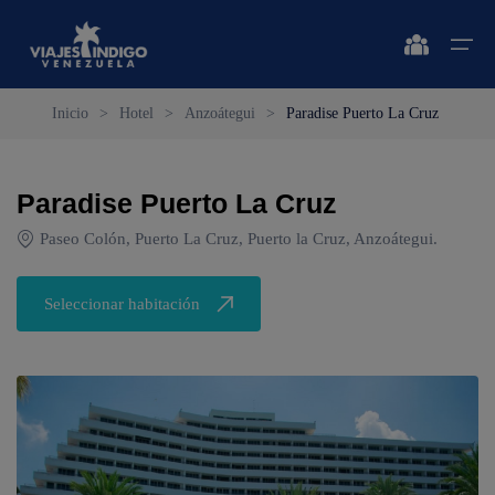
Inicio
>
Hotel
>
Anzoátegui
>
Paradise Puerto La Cruz
Inicio
Paradise Puerto La Cruz
Destinos
Destinos
🔍 Sol y Playa
🔍 Naturaleza y Ciudad
Paseo Colón, Puerto La Cruz, Puerto la Cruz, Anzoátegui.
Vuelos
🔍 Sol y Playa
🌴 Margarita
🌴 Caracas
Seleccionar habitación
🌴 Coche
🔍 Naturaleza y Ciudad
🌴 Mérida
Apartamentos
🌴 Cubagua
🌴 Canaima
Vehículos
🌴 Los Roques
🌴 Delta del Orinoco
Cruceros
🌴 Anzoátegui
🌴 Colonia Tovar
Circuitos