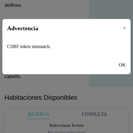
delfines.
Habitaciones
Advertencia
×
La posada cuenta con 10
habitaciones equipadas con nevera
CSRF token mismatch.
ejecutiva, servicio de agua mineral,
aire acondicionado, Tv por cable, wifi,
OK
caja de seguridad y secador de
cabello.
Habitaciones Disponibles
RESERVA
CONSULTA
Seleccionar fechas
Por favor seleccione