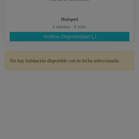
Huésped
1
adultos -
0
niño
Verificar Disponibilidad
Adultos
No hay habitación disponible con tu fecha seleccionada.
Niños