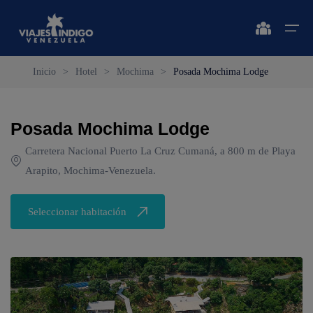
Inicio
>
Hotel
>
Mochima
>
Posada Mochima Lodge
Inicio
Posada Mochima Lodge
Destinos
Destinos
🔍 Sol y Playa
🔍 Naturaleza y Ciudad
Carretera Nacional Puerto La Cruz Cumaná, a 800 m de Playa
Vuelos
Arapito, Mochima-Venezuela.
🔍 Sol y Playa
🌴 Margarita
🌴 Caracas
🌴 Coche
🔍 Naturaleza y Ciudad
🌴 Mérida
Apartamentos
Seleccionar habitación
🌴 Cubagua
🌴 Canaima
Vehículos
🌴 Los Roques
🌴 Delta del Orinoco
Cruceros
🌴 Anzoátegui
🌴 Colonia Tovar
Circuitos