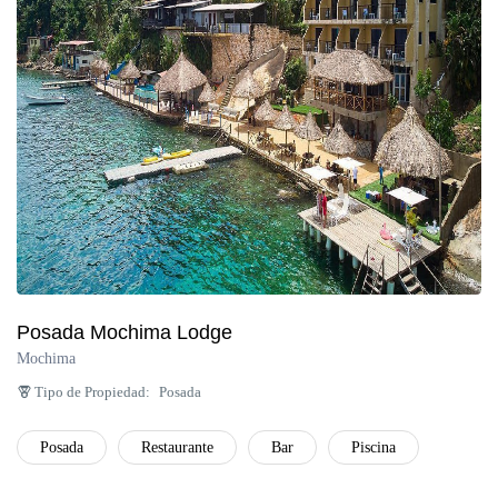
Península de Paria
Anzoátegui
Colonia Tovar
Catatumbo
Posada Mochima Lodge
Mochima
Tipo de Propiedad:
Posada
Posada
Restaurante
Bar
Piscina