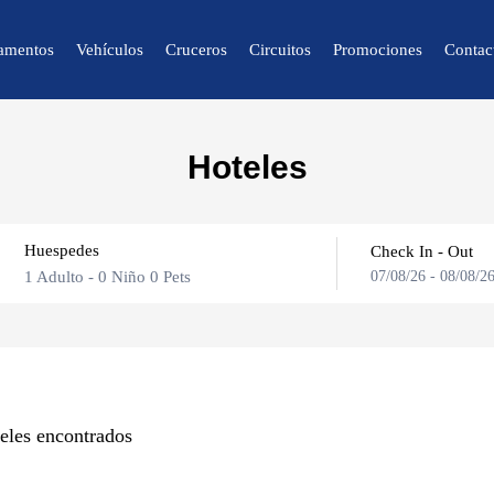
amentos
Vehículos
Cruceros
Circuitos
Promociones
Contac
🔍 Naturaleza y
Hoteles
Ciudad
🌴 Caracas
Huespedes
🌴 Mérida
Check In - Out
1 Adulto
-
0 Niño
0 Pets
07/08/26
-
08/08/2
🌴 Canaima
🌴 Delta del Orinoco
🌴 Colonia Tovar
Adultos
🌴 Catatumbo
eles encontrados
Niños