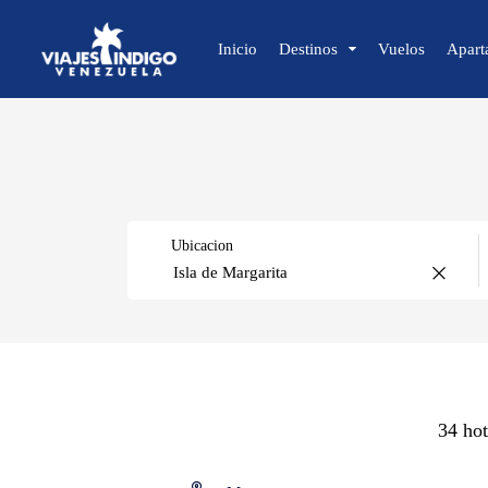
Inicio
Destinos
Vuelos
Apart
🔍 Sol y Playa
🌴 Margarita
🌴 Coche
Ubicacion
🌴 Cubagua
🌴 Los Roques
🌴 Anzoátegui
🌴 Mochima
Caracas
🌴 Morrocoy
🌴 Península de Paria
34 hot
Isla de Margarita