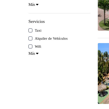
Más
Península de Paria
Servicios
Anzoátegui
Taxi
Colonia Tovar
Alquiler de Vehículos
Wifi
Catatumbo
Más