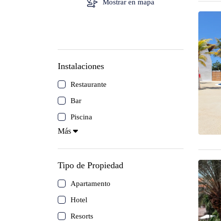
Mostrar en mapa
Isla de Coche
Canaima
Los Roques
Instalaciones
Mérida
Restaurante
Bar
Morrocoy
Piscina
Más
Isla de Cubagua
Circuitos
Tipo de Propiedad
Apartamento
Delta del Orinoco
Hotel
Resorts
Mochima