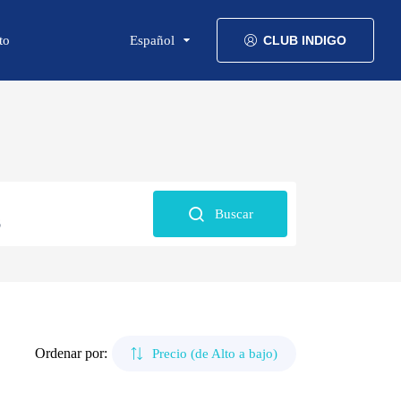
to
Español
CLUB INDIGO
Buscar
6
Ordenar por:
Precio (de Alto a bajo)