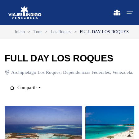
Inicio
>
Tour
>
Los Roques
>
FULL DAY LOS ROQUES
Inicio
FULL DAY LOS ROQUES
Destinos
Destinos
🔍 Sol y Playa
🔍 Naturaleza y Ciudad
Archipielago Los Roques, Dependencias Federales, Venezuela.
Vuelos
🔍 Sol y Playa
🌴 Margarita
🌴 Caracas
Compartir
🌴 Coche
🔍 Naturaleza y Ciudad
🌴 Mérida
Apartamentos
🌴 Cubagua
🌴 Canaima
Vehículos
🌴 Los Roques
🌴 Delta del Orinoco
Cruceros
🌴 Anzoátegui
🌴 Colonia Tovar
Circuitos