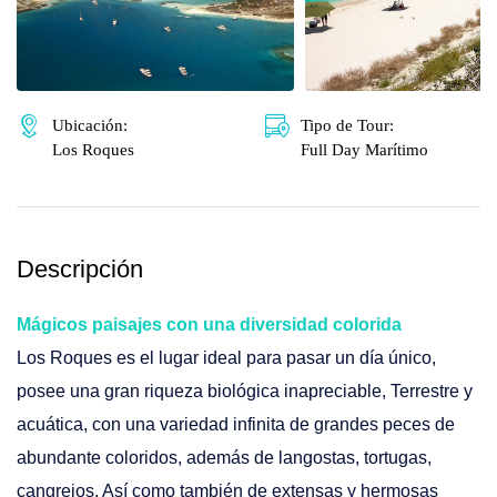
🌴 Mochima
🌴 Catatumbo
🌴 Morrocoy
Promociones
🌴 Península de Paria
Contacto
Ubicación:
Tipo de Tour:
Los Roques
Full Day Marítimo
Descripción
Mágicos paisajes con una diversidad colorida
Los Roques es el lugar ideal para pasar un día único,
posee una gran riqueza biológica inapreciable, Terrestre y
acuática, con una variedad infinita de grandes peces de
abundante coloridos, además de langostas, tortugas,
cangrejos. Así como también de extensas y hermosas