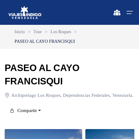
Inicio
>
Tour
>
Los Roques
>
PASEO AL CAYO FRANCISQUI
Inicio
Destinos
Destinos
🔍 Sol y Playa
🔍 Naturaleza y Ciudad
PASEO AL CAYO
Vuelos
🔍 Sol y Playa
🌴 Margarita
🌴 Caracas
FRANCISQUI
🌴 Coche
🔍 Naturaleza y Ciudad
🌴 Mérida
Apartamentos
Archipielago Los Roques, Dependencias Federales, Venezuela.
🌴 Cubagua
🌴 Canaima
Vehículos
Compartir
🌴 Los Roques
🌴 Delta del Orinoco
Cruceros
🌴 Anzoátegui
🌴 Colonia Tovar
Circuitos