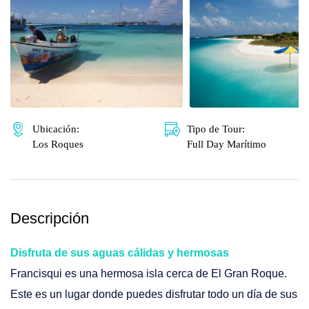
🌴 Mochima
🌴 Catatumbo
🌴 Morrocoy
Promociones
🌴 Península de Paria
Contacto
Ubicación:
Tipo de Tour:
Los Roques
Full Day Marítimo
Descripción
Disfruta de sus aguas cálidas y hermosas
Francisqui es una hermosa isla cerca de El Gran Roque.
Este es un lugar donde puedes disfrutar todo un día de sus