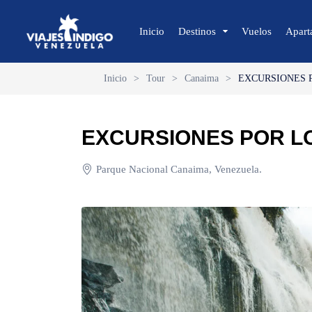
Inicio
Destinos
Vuelos
Apart
Inicio
>
Tour
>
Canaima
>
EXCURSIONES 
🔍 Sol y Playa
🌴 Margarita
EXCURSIONES POR L
🌴 Coche
🌴 Cubagua
Parque Nacional Canaima, Venezuela.
🌴 Los Roques
🌴 Anzoátegui
🌴 Mochima
🌴 Morrocoy
🌴 Península de Paria