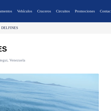
amentos
Vehículos
Cruceros
Circuitos
Promociones
Contac
 DELFINES
🔍 Naturaleza y
Ciudad
ES
🌴 Caracas
🌴 Mérida
tegui, Venezuela
🌴 Canaima
🌴 Delta del Orinoco
🌴 Colonia Tovar
🌴 Catatumbo