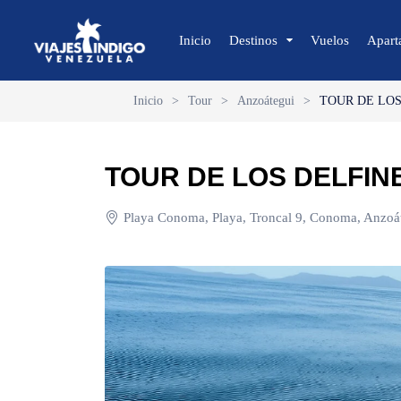
Inicio
Destinos
Vuelos
Apart
Inicio
>
Tour
>
Anzoátegui
>
TOUR DE LOS
🔍 Sol y Playa
🌴 Margarita
TOUR DE LOS DELFIN
🌴 Coche
🌴 Cubagua
Playa Conoma, Playa, Troncal 9, Conoma, Anzoá
🌴 Los Roques
🌴 Anzoátegui
🌴 Mochima
🌴 Morrocoy
🌴 Península de Paria