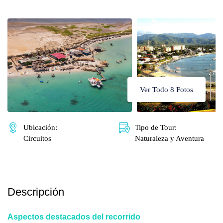
🌴 Mochima
🌴 Catatumbo
🌴 Morrocoy
Promociones
🌴 Península de Paria
Contacto
Ver Todo 8 Fotos
Ubicación:
Tipo de Tour:
Circuitos
Naturaleza y Aventura
Descripción
Aspectos destacados del recorrido