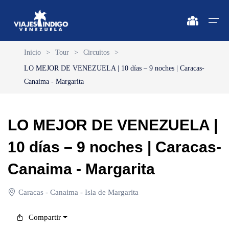
Inicio
>
Tour
>
Circuitos
>
LO MEJOR DE VENEZUELA | 10 días – 9 noches | Caracas-
Inicio
Canaima - Margarita
Destinos
Destinos
🔍 Sol y Playa
🔍 Naturaleza y Ciudad
LO MEJOR DE VENEZUELA |
Vuelos
🔍 Sol y Playa
🌴 Margarita
🌴 Caracas
10 días – 9 noches | Caracas-
🌴 Coche
🔍 Naturaleza y Ciudad
🌴 Mérida
Apartamentos
Canaima - Margarita
🌴 Cubagua
🌴 Canaima
Vehículos
🌴 Los Roques
🌴 Delta del Orinoco
Caracas - Canaima - Isla de Margarita
Cruceros
🌴 Anzoátegui
🌴 Colonia Tovar
Compartir
Circuitos