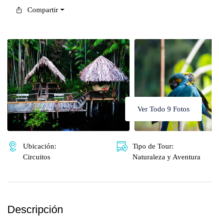
🌴 Mochima
🌴 Catatumbo
Compartir
🌴 Morrocoy
Promociones
🌴 Península de Paria
Contacto
Ver Todo 9 Fotos
Ubicación:
Tipo de Tour:
Circuitos
Naturaleza y Aventura
Descripción