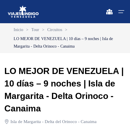
Inicio
>
Tour
>
Circuitos
>
LO MEJOR DE VENEZUELA | 10 días – 9 noches | Isla de
Inicio
Margarita - Delta Orinoco - Canaima
Destinos
Destinos
🔍 Sol y Playa
🔍 Naturaleza y Ciudad
LO MEJOR DE VENEZUELA |
Vuelos
🔍 Sol y Playa
🌴 Margarita
🌴 Caracas
10 días – 9 noches | Isla de
🌴 Coche
🔍 Naturaleza y Ciudad
🌴 Mérida
Apartamentos
Margarita - Delta Orinoco -
🌴 Cubagua
🌴 Canaima
Vehículos
Canaima
🌴 Los Roques
🌴 Delta del Orinoco
Cruceros
🌴 Anzoátegui
🌴 Colonia Tovar
Isla de Margarita - Delta del Orinoco - Canaima
Circuitos