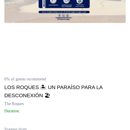
Delta del Orinoco
Mochima
Península de Paria
Anzoátegui
Colonia Tovar
0% of guests recommend
Catatumbo
LOS ROQUES 🏝 UN PARAÍSO PARA LA
DESCONEXIÓN 🏖
The Roques
Duration:
Starting from