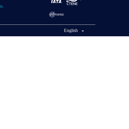
ta.
English