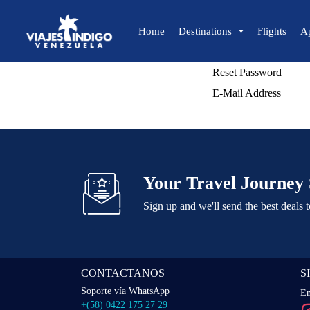
Home
Destinations
Flights
A
Reset Password
🔍 Sun and Beach
E-Mail Address
🌴 Margarita
🌴 Coche
🌴 Cubagua
Your Travel Journey 
🌴 Los Roques
🌴 Anzoátegui
Sign up and we'll send the best deals 
🌴 Mochima
🌴 Morrocoy
🌴 Península de Paria
CONTACTANOS
S
Soporte vía WhatsApp
En
+(58) 0422 175 27 29