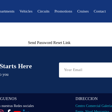
partments
Vehicles
Circuits
Promotions
Cruises
Contact
🔍 Nature and City
🌴 Mérida
Send Password Reset Link
🌴 Canaima
🌴 Delta del Orinoco
Starts Here
🌴 Caracas
🌴 Maiquetía
to you
IGUENOS
DIRECCION
 nuestras Redes sociales
Centro Comercial Galería
Fente, Nivel Mezzanina,