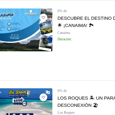
0% de
Canaima
DESCUBRE EL DESTINO 
🌟 ¡CANAIMA! 🏞️
Los Roques
Canaima
Duración:
Mérida
Morrocoy
Isla de Cubagua
Circuitos
0% de
Delta del Orinoco
LOS ROQUES 🏝 UN PARA
DESCONEXIÓN 🏖
Mochima
Los Roques