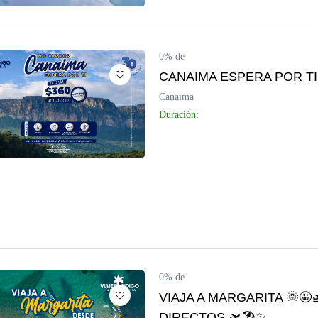
0% de
CANAIMA ESPERA POR TI
Canaima
Duración:
0% de
VIAJA A MARGARITA 🌞🤩
DIRECTOS 🛫🏖️✨