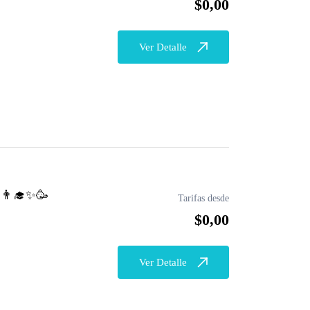
$0,00
Ver Detalle
‍🎓✨🥳
Tarifas desde
$0,00
Ver Detalle