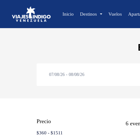
Inicio
Destinos
Vuelos
Apart
🔍 Sol y Playa
🌴 Margarita
🌴 Coche
🌴 Cubagua
07/08/26
-
08/08/26
🌴 Los Roques
🌴 Anzoátegui
🌴 Mochima
🌴 Morrocoy
Precio
🌴 Península de Paria
6 even
$360
-
$1511