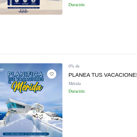
Duración:
Península de Paria
Anzoátegui
Colonia Tovar
Catatumbo
0% de
PLANEA TUS VACACIONES
Mérida
Duración: