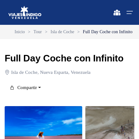
Inicio
>
Tour
>
Isla de Coche
>
Full Day Coche con Infinito
Inicio
Full Day Coche con Infinito
Destinos
Destinos
🔍 Sol y Playa
🔍 Naturaleza y Ciudad
Isla de Coche, Nueva Esparta, Venezuela
Vuelos
🔍 Sol y Playa
🌴 Margarita
🌴 Caracas
Compartir
🌴 Coche
🔍 Naturaleza y Ciudad
🌴 Mérida
Apartamentos
🌴 Cubagua
🌴 Canaima
Vehículos
🌴 Los Roques
🌴 Delta del Orinoco
Cruceros
🌴 Anzoátegui
🌴 Colonia Tovar
Circuitos