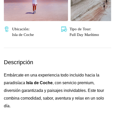
🌴 Mochima
🌴 Catatumbo
🌴 Morrocoy
Promociones
🌴 Península de Paria
Contacto
Ubicación:
Tipo de Tour:
Isla de Coche
Full Day Marítimo
Descripción
Embárcate en una experiencia todo incluido hacia la
paradisíaca
Isla de Coche
, con servicio premium,
diversión garantizada y paisajes inolvidables. Este tour
combina comodidad, sabor, aventura y relax en un solo
día.