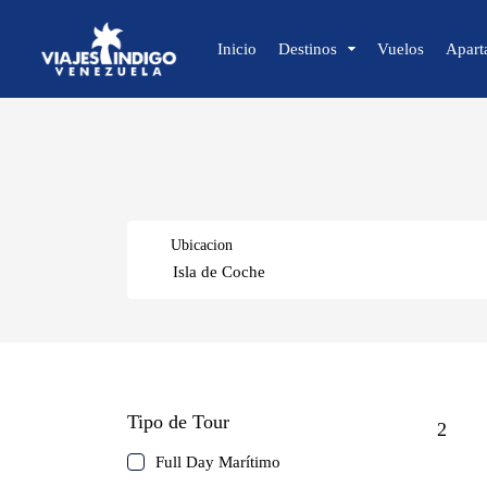
Inicio
Destinos
Vuelos
Apart
🔍 Sol y Playa
🌴 Margarita
🌴 Coche
Ubicacion
🌴 Cubagua
🌴 Los Roques
🌴 Anzoátegui
🌴 Mochima
Caracas
🌴 Morrocoy
Tipo de Tour
🌴 Península de Paria
2
Isla de Margarita
Full Day Marítimo