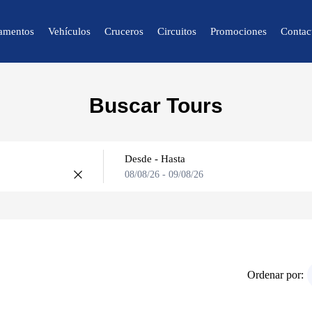
amentos
Vehículos
Cruceros
Circuitos
Promociones
Contac
🔍 Naturaleza y
Buscar Tours
Ciudad
🌴 Caracas
🌴 Mérida
Desde - Hasta
08/08/26
-
09/08/26
🌴 Canaima
🌴 Delta del Orinoco
🌴 Colonia Tovar
🌴 Catatumbo
Ordenar por: