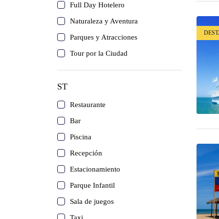
Isla de Coche
Full Day Hotelero
Naturaleza y Aventura
Canaima
DES
Parques y Atracciones
Tour por la Ciudad
Los Roques
Mérida
ST
Restaurante
Isla de Cubagua
Bar
Circuitos
Piscina
Recepción
Delta del Orinoco
Estacionamiento
Parque Infantil
Mochima
Sala de juegos
Anzoátegui
Taxi