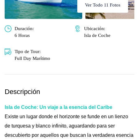
🌴 Mochima
🌴 Catatumbo
Ver Todo 11 Fotos
🌴 Morrocoy
Promociones
🌴 Península de Paria
Duración:
Ubicación:
Contacto
6 Horas
Isla de Coche
Tipo de Tour:
Full Day Marítimo
Descripción
Isla de Coche: Un viaje a la esencia del Caribe
Existe un lugar donde el horizonte se funde en un lienzo
de turquesa y blanco infinito, aguardando para ser
descubierto por aquellos que buscan la verdadera esencia