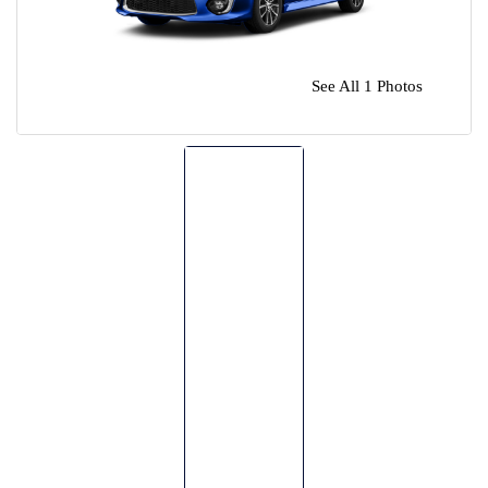
🌴 Mochima
🌴 Morrocoy
Cruises
See All 1 Photos
🌴 Península de Paria
Contact