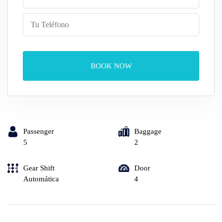
BOOK NOW
Passenger
Baggage
5
2
Gear Shift
Door
Automática
4