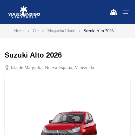
Home
>
Car
>
Margarita Island
>
Suzuki Alto 2026
Home
Suzuki Alto 2026
Destinations
Destinations
🔍 Sun and Beach
🔍 Nature and City
Isla de Margarita, Nueva Esparta, Venezuela
Flights
🔍 Sun and Beach
🌴 Margarita
🌴 Mérida
🌴 Coche
🔍 Nature and City
🌴 Canaima
Apartments
🌴 Cubagua
🌴 Delta del Orinoco
Vehicles
🌴 Los Roques
🌴 Caracas
Circuits
🌴 Anzoátegui
🌴 Maiquetía
Promotions