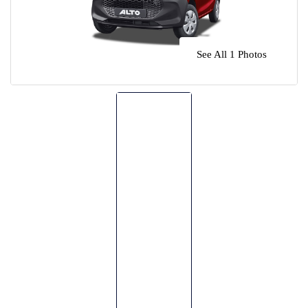
🌴 Mochima
🌴 Morrocoy
Cruises
See All 1 Photos
🌴 Península de Paria
Contact