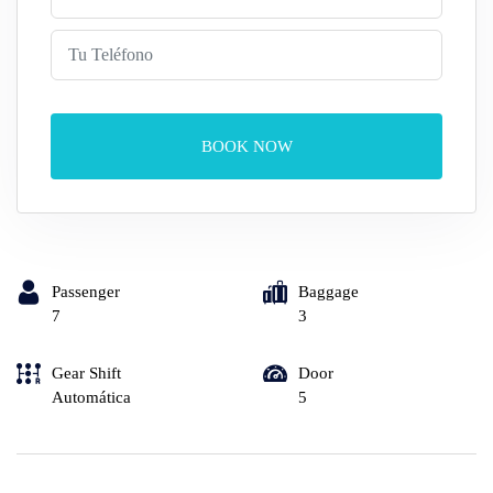
BOOK NOW
Passenger
Baggage
7
3
Gear Shift
Door
Automática
5