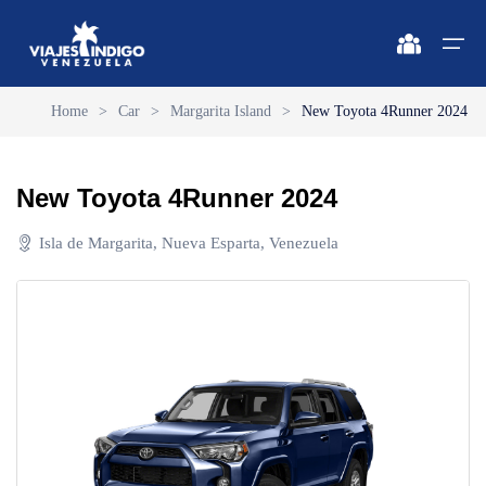
Home
>
Car
>
Margarita Island
>
New Toyota 4Runner 2024
Home
New Toyota 4Runner 2024
Destinations
Destinations
🔍 Sun and Beach
🔍 Nature and City
Isla de Margarita, Nueva Esparta, Venezuela
Flights
🔍 Sun and Beach
🌴 Margarita
🌴 Mérida
🌴 Coche
🔍 Nature and City
🌴 Canaima
Apartments
🌴 Cubagua
🌴 Delta del Orinoco
Vehicles
🌴 Los Roques
🌴 Caracas
Circuits
🌴 Anzoátegui
🌴 Maiquetía
Promotions