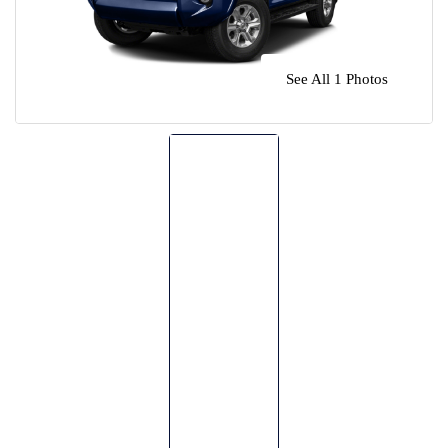
🌴 Mochima
🌴 Morrocoy
Cruises
See All 1 Photos
🌴 Península de Paria
Contact