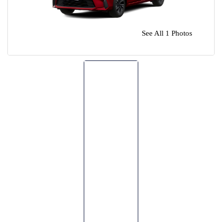
🌴 Mochima
🌴 Morrocoy
Cruises
See All 1 Photos
🌴 Península de Paria
Contact