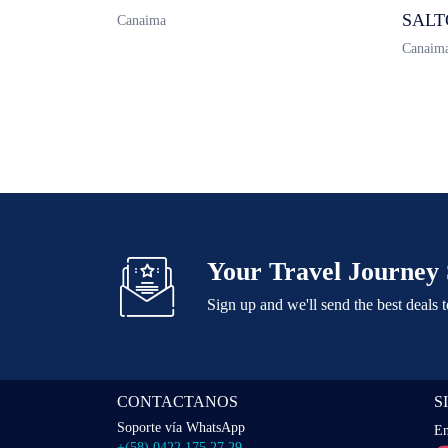
SALT
Canaima
Canaim
Your Travel Journey 
Sign up and we'll send the best deals 
CONTACTANOS
S
Soporte vía WhatsApp
En
+(58) 0422 175 27 29