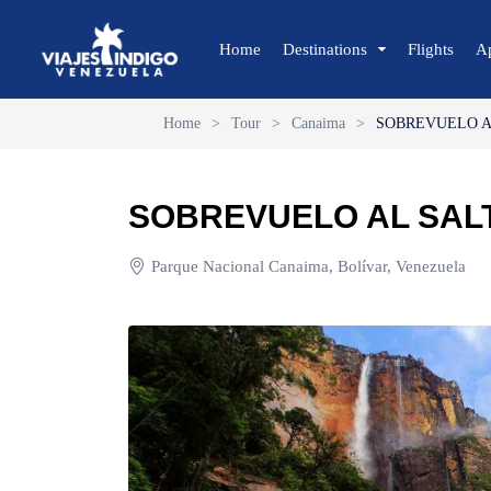
Home
Destinations
Flights
A
Home
>
Tour
>
Canaima
>
SOBREVUELO A
🔍 Sun and Beach
🌴 Margarita
SOBREVUELO AL SAL
🌴 Coche
🌴 Cubagua
Parque Nacional Canaima, Bolívar, Venezuela
🌴 Los Roques
🌴 Anzoátegui
🌴 Mochima
🌴 Morrocoy
🌴 Península de Paria