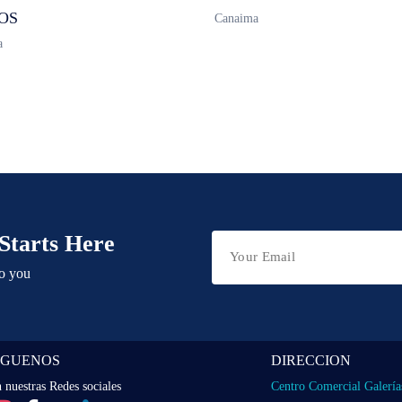
OS
Canaima
a
Starts Here
to you
IGUENOS
DIRECCION
 nuestras Redes sociales
Centro Comercial Galería