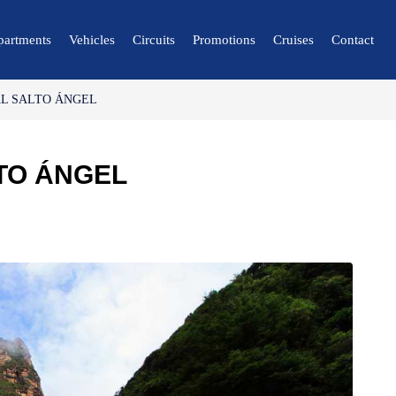
partments
Vehicles
Circuits
Promotions
Cruises
Contact
L SALTO ÁNGEL
🔍 Nature and City
🌴 Mérida
TO ÁNGEL
🌴 Canaima
🌴 Delta del Orinoco
🌴 Caracas
🌴 Maiquetía